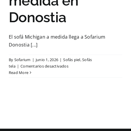
medida en
Donostia
El sofá Michigan a medida llega a Sofarium
Donostia [...]
By
Sofarium
|
junio 1, 2026
|
Sofás piel
,
Sofás
en
tela
|
Comentarios desactivados
Novedad:
Read More
sofá
Michigan
a
medida
en
Donostia