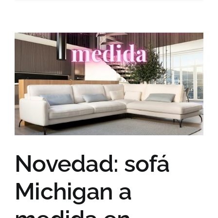
Sofarium:
luz,
calma
y
diseño
sin
esperas
Novedad: sofá
Michigan a