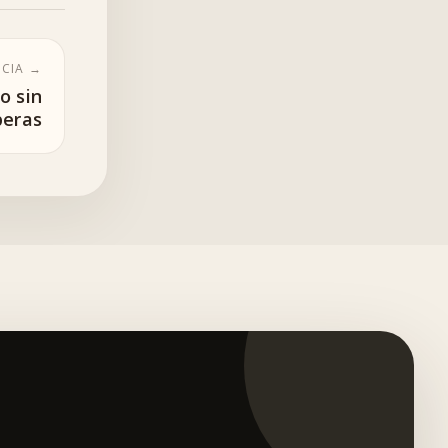
ICIA →
o sin
peras